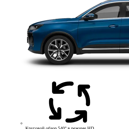
Круговой обзор 540° в режиме HD